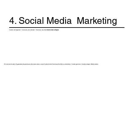
4. Social Media Marketing
Content, der begeistert – Community, die verbindet – Wachstum, das bleibt
(Bald wieder verfügbar)
kreative Organisation
Wir sind eine
die gemeinsam alles daran setzen, unsere Kunden bei der Erreichung Ihrer Ziele zu unterstützen - Kunden gewinnen, Umsätze steigern, Märkte erobern.