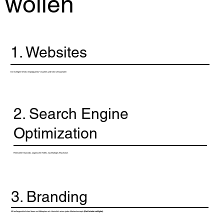
wollen
1. Websites
Die richtigen Worte, einprägsames Visuelles und hohe Umsatzraten
2. Search Engine
Optimization
Relevante Keywords, organischer Traffic, nachhaltiges Wachstum
3. Branding
Mit außergewöhnlichen Ideen und Metaphern als Herzstück eines jeden Markenkonzepts
(Bald wieder verfügbar)