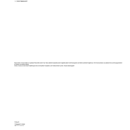
von
JOSEF IMMOBILIEN
Dank Artistic Avenue haben wir spürbare Fortschritte erzielt. Das Team arbeitet hochprofessionell, begleitet jeden Schritt transparent und liefert exzellente Ergebnisse. Die Kommunikation war jederzeit klar und lösungsorientiert –
wir fühlten uns bestens betreut.
Artistic Avenue ist eine klare Empfehlung für alle, die Qualität, Kompetenz und Verlässlichkeit suchen. Absolut überzeugend!
Phillip W.
Videograph & Inhaber
von
PW-Produktion