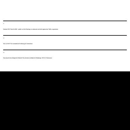
01
9 besten SEO-Tools für 2025 – perfekt, um Ihre Rankings zu verbessern und mehr organischen Traffic zu generieren.
02
Was ist SEO? Die verständliche Einführung für Unternehmer
03
Was braucht eine erfolgreiche Website? Der ultimative Leitfaden für Webdesign, SEO & Performance
120