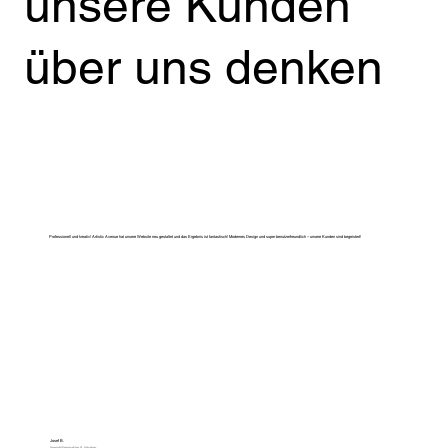
unsere Kunden
über uns denken
Professionell und kreativ! Artistic Avenue hat unsere Website neu gestaltet und das Ergebnis ist fantastisch! Modernes Design und super benutzerfreundlich – unsere Kunden sind begeistert!
Josef B.
Immobilienmakler & Inhaber