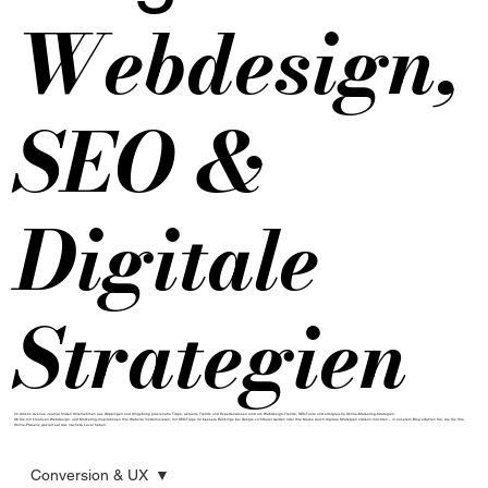
Webdesign,
SEO &
Digitale
Strategien
Im Artistic Avenue Journal finden Unternehmen aus Göppingen und Umgebung praxisnahe Tipps, aktuelle Trends und Expertenwissen rund um Webdesign-Trends, SEO-Tools und erfolgreiche Online-Marketing-Strategien.
Ob Sie mit kreativen Webdesign- und Marketing-Inspirationen Ihre Website modernisieren, mit SEO-Tipps für bessere Rankings bei Google sichtbarer werden oder Ihre Marke durch digitale Strategien stärken möchten – in unserem Blog erfahren Sie, wie Sie Ihre
Online-Präsenz gezielt auf das nächste Level heben.
Conversion & UX