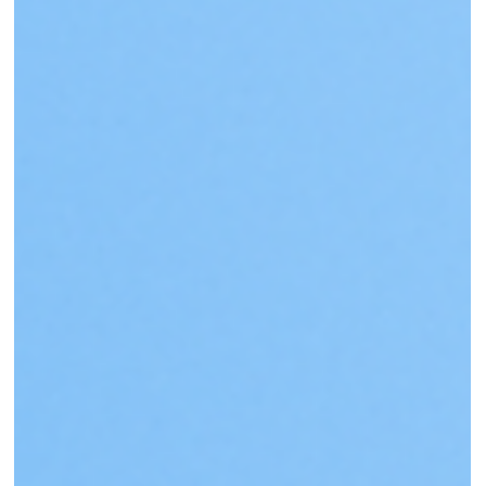
Conversion-Optimierung für
Immobilienmakler: Besucher sind
da, aber niemand fragt an?
In diesem Artikel zeige ich dir, warum so viele Makler-
Websites trotz professionellem Auftritt nicht konvertieren.
Du erfährst, welche typischen Fehler Besucher
abschrecken, wie du Vertrauen aufbaust und welche
Stellschrauben du drehen kannst, um aus Interessenten
konkrete Käufer oder Verkäuferanfragen zu machen