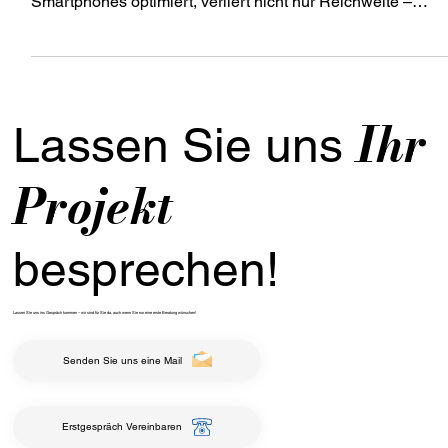
Vasilis Mavridis
28. Apr. 2025
3 Min. Lesezeit
Mobile First: Schlüssel für
erfolgreiche Websites
In einer Welt, in der über 70 % der Internetnutzer mobil
surfen, ist eines klar: Wer seine Website nicht für
Smartphones optimiert, verliert nicht nur Reichweite –
sondern auch Kunden.