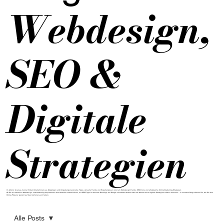
Webdesign,
SEO &
Digitale
Strategien
Im Artistic Avenue Journal finden Unternehmen aus Göppingen und Umgebung praxisnahe Tipps, aktuelle Trends und Expertenwissen rund um Webdesign-Trends, SEO-Tools und erfolgreiche Online-Marketing-Strategien.
Ob Sie mit kreativen Webdesign- und Marketing-Inspirationen Ihre Website modernisieren, mit SEO-Tipps für bessere Rankings bei Google sichtbarer werden oder Ihre Marke durch digitale Strategien stärken möchten – in unserem Blog erfahren Sie, wie Sie Ihre
Online-Präsenz gezielt auf das nächste Level heben.
Alle Posts