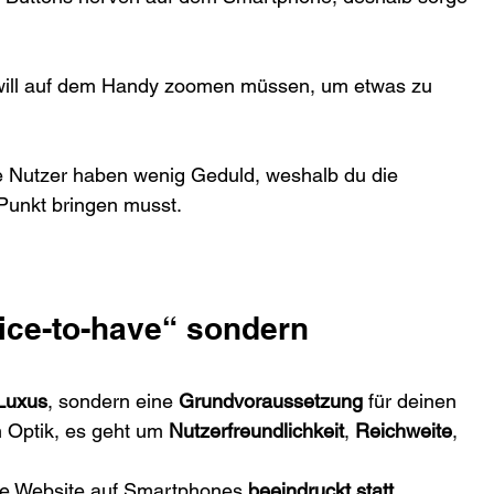
will auf dem Handy zoomen müssen, um etwas zu 
e Nutzer haben wenig Geduld, weshalb du die 
 Punkt bringen musst. 
Nice-to-have“ sondern  
 Luxus
, sondern eine 
Grundvoraussetzung
 für deinen 
m Optik, es geht um 
Nutzerfreundlichkeit
, 
Reichweite
, 
ine Website auf Smartphones 
beeindruckt statt 