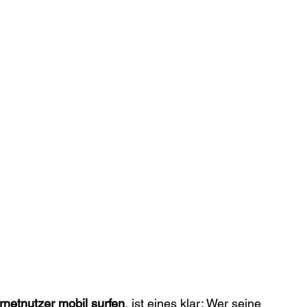
rnetnutzer mobil surfen
, ist eines klar: Wer seine 